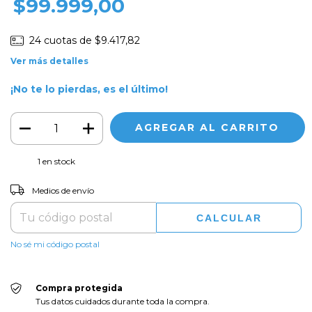
$99.999,00
24
cuotas de
$9.417,82
Ver más detalles
¡No te lo pierdas, es el último!
1
en stock
CAMBIAR CP
Entregas para el CP:
Medios de envío
CALCULAR
No sé mi código postal
Compra protegida
Tus datos cuidados durante toda la compra.