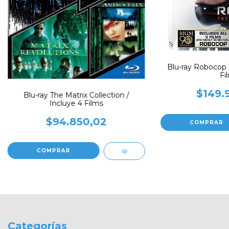
Blu-ray Robocop T
Fi
$149.
Blu-ray The Matrix Collection /
Incluye 4 Films
$94.850,02
Categorías