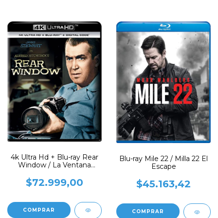
4k Ultra Hd + Blu-ray Rear
Blu-ray Mile 22 / Milla 22 El
Window / La Ventana
Escape
Indiscreta
$72.999,00
$45.163,42