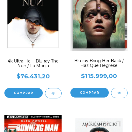
Blu-ray Bring Her Back /
4k Ultra Hd + Blu-ray The
Haz Que Regrese
Nun / La Monja
$115.999,00
$76.431,20