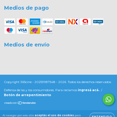
Medios de pago
Medios de envío
Copyright 365cine - 20259987548 - 2026. Todos los derechos reservados.
Defensa de las y los consumidores. Para reclamos
ingresá acá.
/
Botón de arrepentimiento
Al navegar por este sitio
aceptás el uso de cookies
para
ENTENDIDO