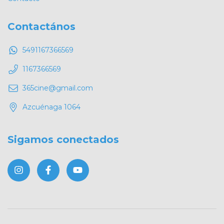
Contactános
5491167366569
1167366569
365cine@gmail.com
Azcuénaga 1064
Sigamos conectados