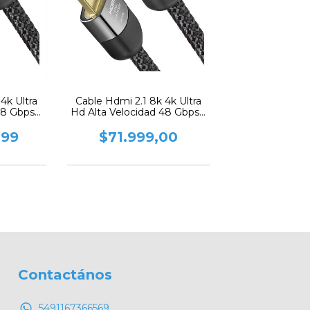
4k Ultra
Cable Hdmi 2.1 8k 4k Ultra
48 Gbps 3
Hd Alta Velocidad 48 Gbps 1
Metro
,99
$71.999,00
Contactános
5491167366569