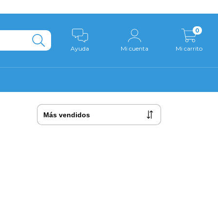
0
Ayuda
Mi cuenta
Mi carrito