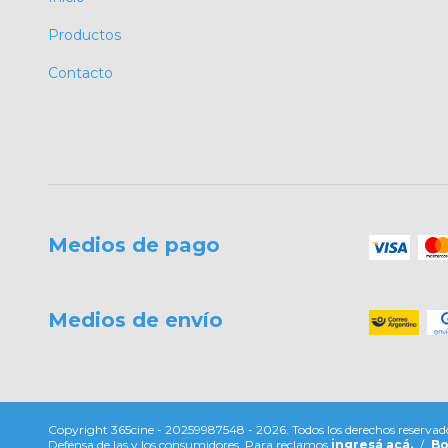
Productos
Contacto
Medios de pago
Medios de envío
Copyright 365cine - 20259987548 - 2026. Todos los derechos reservad
Defensa de las y los consumidores. Para reclamos
ingresá acá.
/
Bo