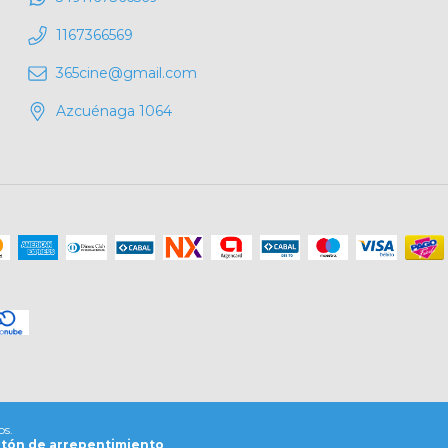
1167366569
365cine@gmail.com
Azcuénaga 1064
os.
tón de arrepentimiento