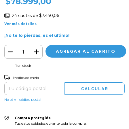
$78.999,00
24
cuotas de
$7.440,06
Ver más detalles
¡No te lo pierdas, es el último!
1
en stock
CAMBIAR CP
Entregas para el CP:
Medios de envío
CALCULAR
No sé mi código postal
Compra protegida
Tus datos cuidados durante toda la compra.