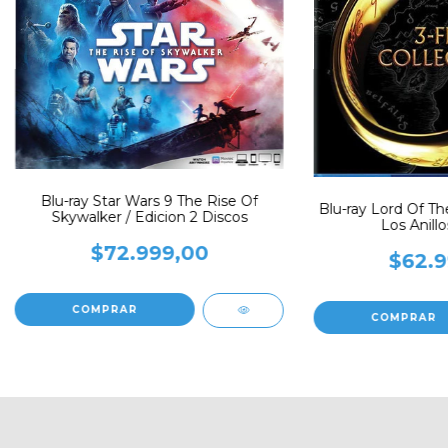
Blu-ray Star Wars 9 The Rise Of
Blu-ray Lord Of Th
Skywalker / Edicion 2 Discos
Los Anillo
$72.999,00
$62.9