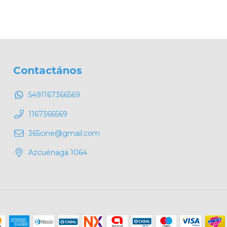
Contactános
5491167366569
1167366569
365cine@gmail.com
Azcuénaga 1064