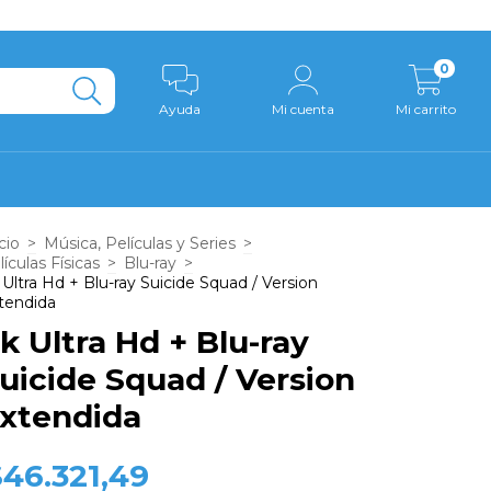
0
Ayuda
Mi cuenta
Mi carrito
cio
>
Música, Películas y Series
>
lículas Físicas
>
Blu-ray
>
 Ultra Hd + Blu-ray Suicide Squad / Version
tendida
k Ultra Hd + Blu-ray
uicide Squad / Version
xtendida
$46.321,49