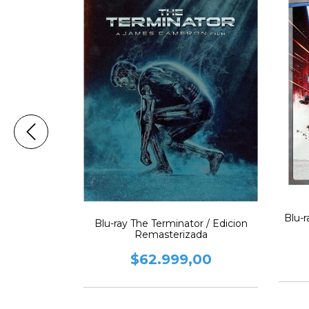
Blu-r
 Dead + Hot
Blu-ray The Terminator / Edicion
d´s End
Remasterizada
,00
$62.999,00