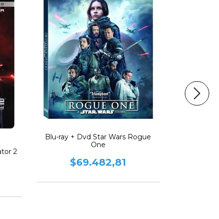
Blu-ray + Dvd Star Wars Rogue
One
ator 2
Blu-ray 
$69.482,81
$