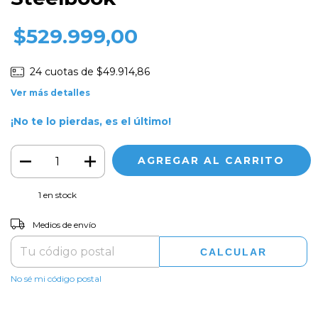
$529.999,00
24
cuotas de
$49.914,86
Ver más detalles
¡No te lo pierdas, es el último!
1
en stock
CAMBIAR CP
Entregas para el CP:
Medios de envío
CALCULAR
No sé mi código postal