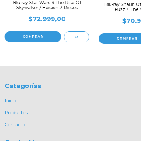
Blu-ray Star Wars 9 The Rise Of
Blu-ray Shaun O
Skywalker / Edicion 2 Discos
Fuzz + The 
$72.999,00
$70.9
Categorías
Inicio
Productos
Contacto