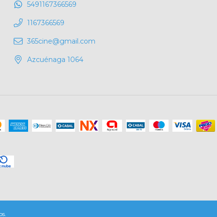
5491167366569
1167366569
365cine@gmail.com
Azcuénaga 1064
os.