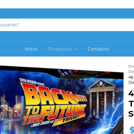
Aprovecha el descuento del 20% abonando en efectivo
Inicio
Productos
Contacto
Ini
Pe
4k
St
4
T
S