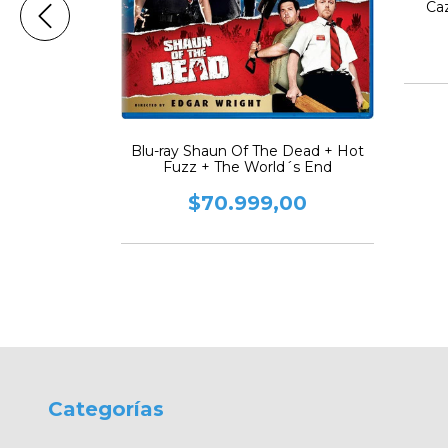
Caz
r / Edicion
Blu-ray Shaun Of The Dead + Hot
ada
Fuzz + The World´s End
00
$70.999,00
Categorías