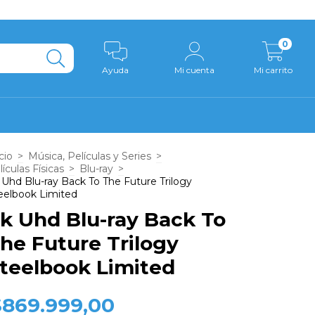
0
Ayuda
Mi cuenta
Mi carrito
cio
>
Música, Películas y Series
>
lículas Físicas
>
Blu-ray
>
 Uhd Blu-ray Back To The Future Trilogy
eelbook Limited
k Uhd Blu-ray Back To
he Future Trilogy
teelbook Limited
$869.999,00