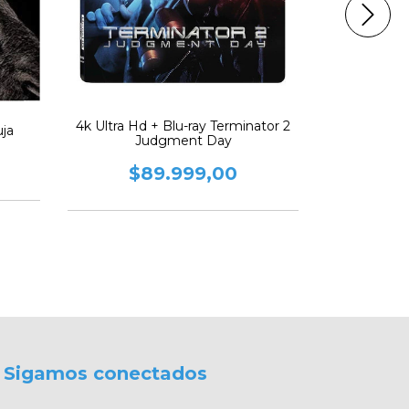
4k Ultra Hd + Blu-ray Terminator 2
uja
Judgment Day
Blu-ray Lor
De Los
$89.999,00
$
Sigamos conectados