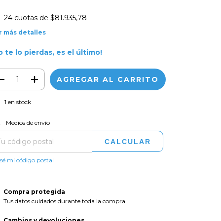
24
cuotas de
$81.935,78
r más detalles
o te lo pierdas, es el último!
1
en stock
CAMBIAR CP
regas para el CP:
Medios de envío
CALCULAR
sé mi código postal
Compra protegida
Tus datos cuidados durante toda la compra.
Cambios y devoluciones