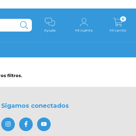
0
Ayuda
Mi cuenta
Mi carrito
s filtros.
Sigamos conectados