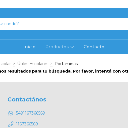
Aprovecha el descuento del 20% abonando en efectivo
Inicio
Productos
Contacto
scolar
>
Útiles Escolares
>
Portaminas
s resultados para tu búsqueda. Por favor, intentá con otro
Contactános
5491167366569
1167366569